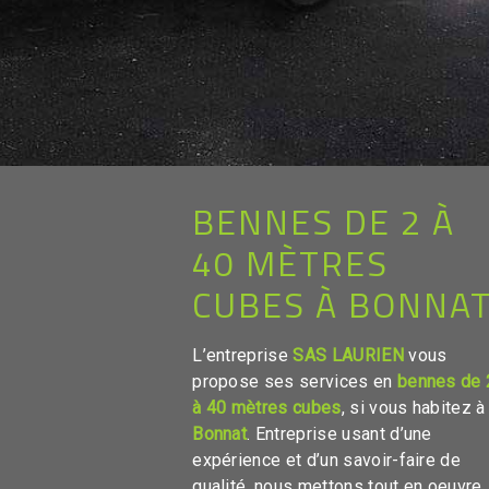
BENNES DE 2 À
40 MÈTRES
CUBES À BONNA
L’entreprise
SAS LAURIEN
vous
propose ses services en
bennes de 
à 40 mètres cubes
, si vous habitez à
Bonnat
. Entreprise usant d’une
expérience et d’un savoir-faire de
qualité, nous mettons tout en oeuvre