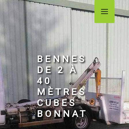
Panneau de gestion des cookies
BENNES
DE 2 À
40
MÈTRES
CUBES
BONNAT