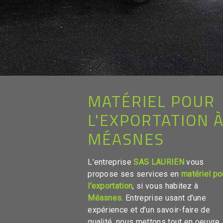
MATÉRIEL POUR
L'EXPORTATION 
MÉASNES
L’entreprise
SAS LAURIEN
vous
propose ses services en
matériel po
l'exportation
, si vous habitez à
Méasnes
. Entreprise usant d’une
expérience et d’un savoir-faire de
qualité, nous mettons tout en oeuvre