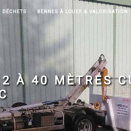
S DÉCHETS
BENNES À LOUER & VALORISATION
 2 À 40 MÈTRES 
C