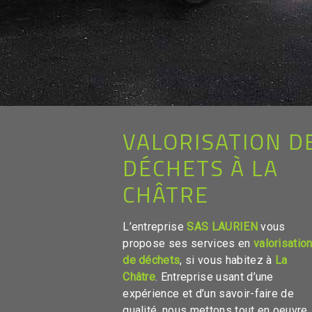
VALORISATION D
DÉCHETS À LA
CHÂTRE
L’entreprise
SAS LAURIEN
vous
propose ses services en
valorisatio
de déchets
, si vous habitez à
La
Châtre
. Entreprise usant d’une
expérience et d’un savoir-faire de
qualité, nous mettons tout en oeuvre